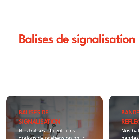
Balises de signalisation
BALISES DE
BAND
SIGNALISATION
RÉFLÉ
Nos balises offrent trois
Nos bal
options de préhension pour
bandes 