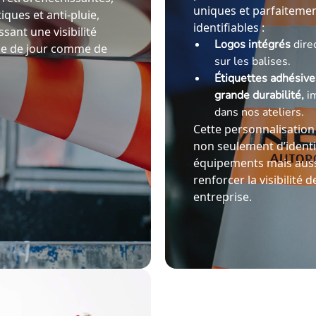
uniques et parfaiteme
iques et anti-pluie,
identifiables :
ssant une visibilité
Logos intégrés
dire
le de jour comme de
sur les balises.
Étiquettes adhésive
grande durabilité,
i
dans nos ateliers.
Cette personnalisatio
non seulement d’identi
équipements mais auss
renforcer la visibilité d
entreprise.