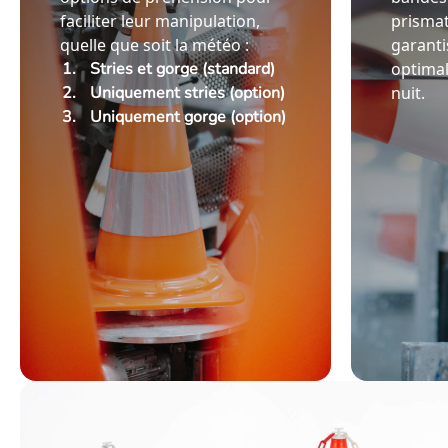
faciliter leur manipulation,
prismat
quelle que soit la météo :
garanti
Stries et gorge (standard)
optima
Uniquement stries (option)
nuit.
Uniquement gorge (option)