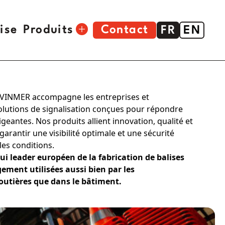
ise
Produits
Contact
FR
EN
Outillage bâtiment
, VINMER accompagne les entreprises et
Signalisation
 solutions de signalisation conçues pour répondre
geantes. Nos produits allient innovation, qualité et
Chevilles Crampon®
arantir une visibilité optimale et une sécurité
Agrafeuse
les conditions.
i leader européen de la fabrication de balises
Boîte à outils
gement utilisées aussi bien par les
outières que dans le bâtiment.
Pulverisateur