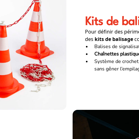
Kits de ba
Pour définir des périm
des
kits de balisage
co
Balises de signalis
Chaînettes plastiqu
Système de croche
sans gêner l’empila