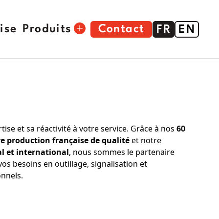
ise
Produits
Contact
FR
EN
Outillage bâtiment
Signalisation
Chevilles Crampon®
se et sa réactivité à votre service. Grâce à nos
60
re production française de qualité
et notre
Agrafeuse
 et international
, nous sommes le partenaire
Boîte à outils
os besoins en outillage, signalisation et
nnels.
Pulverisateur