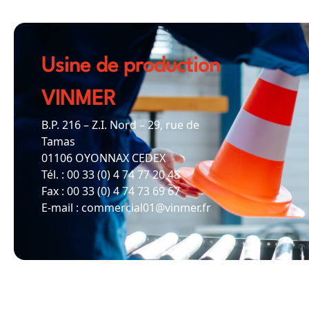
Usine de production
VINMER
B.P. 216 – Z.I. Nord – 29, rue de
Tamas
01106 OYONNAX CEDEX
Tél. : 00 33 (0) 4 74 77 20 48
Fax : 00 33 (0) 4 74 73 69 67
E-mail : commercial01@vinmer.fr