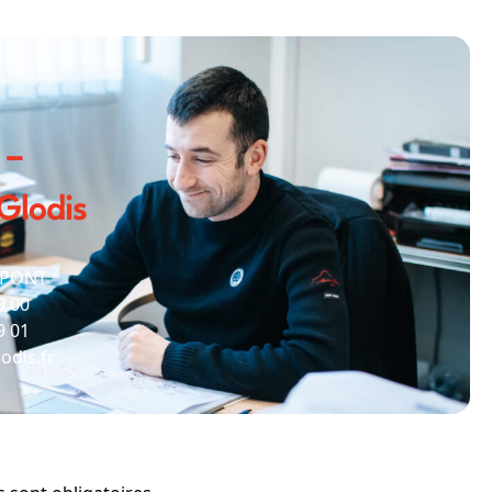
 –
lodis
-PONT
19 00
9 01
odis.fr