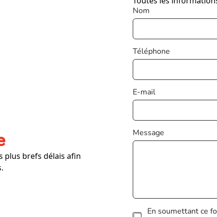
Toutes les information
Nom
Téléphone
E-mail
Message
e
 plus brefs délais afin
.
C
En soumettant ce for