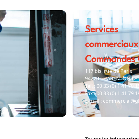
Services
commerciaux
Commandes G
117 bis, rue de Paris
94220 CHARENTON-LE
Tél. : 00 33 (0) 1 41 79 
Fax : 00 33 (0) 1 41 79 1
E-mail : commercial
@gl